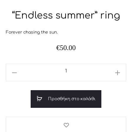
“Endless summer” ring
Forever chasing the sun.
€
50.00
"Endless
summer"
ring
ποσότητα
Προσθήκη στο καλάθι