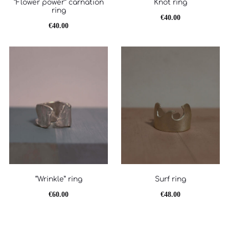
“Flower power” carnation
Knot ring
ring
€
40.00
€
40.00
“Wrinkle” ring
Surf ring
€
60.00
€
48.00