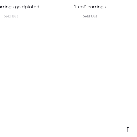
arrings goldplated
“Leaf” earrings
Sold Out
Sold Out
Go
to