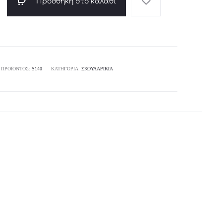
Προσθήκη στο καλάθι
 ΠΡΟΪΌΝΤΟΣ:
S140
ΚΑΤΗΓΟΡΊΑ:
ΣΚΟΥΛΑΡΊΚΙΑ