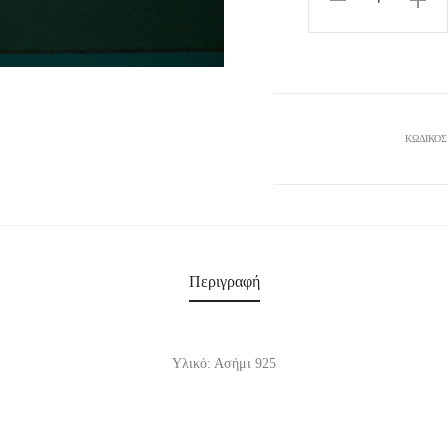
monkey"
earrings
ποσότητα
ΚΩΔΙΚΌΣ
Περιγραφή
Υλικό: Ασήμι 925