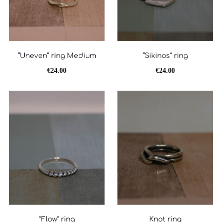
“Uneven” ring Medium
“Sikinos” ring
€
24.00
€
24.00
“Flow” ring
Knot ring