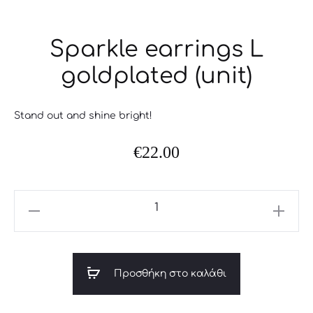
Sparkle earrings L
goldplated (unit)
Stand out and shine bright!
€
22.00
Sparkle
earrings
L
goldplated
Προσθήκη στο καλάθι
(unit)
ποσότητα