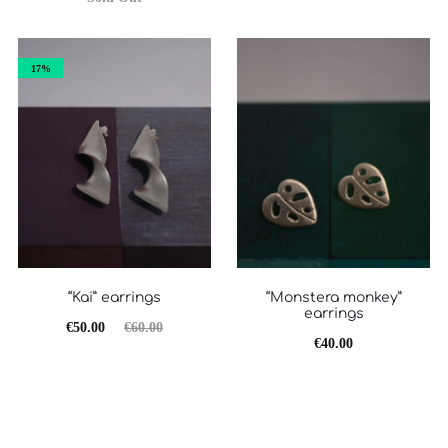
17%
“Kai” earrings
“Monstera monkey”
earrings
Original
Η
€
50.00
€
60.00
€
40.00
τρέχουσα
price
τιμή
was:
είναι:
€60.00.
€50.00.