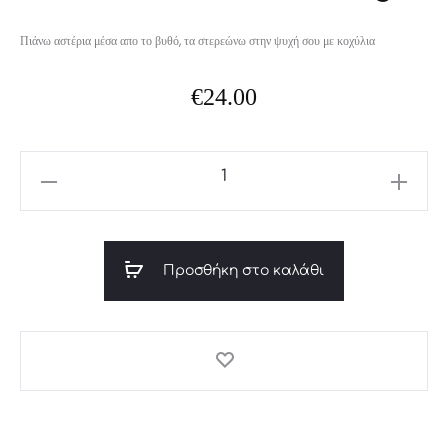
Πιάνω αστέρια μέσα απο το βυθό, τα στερεώνω στην ψυχή σου με κοχύλια
€
24.00
Seashell
stud
earrings
ποσότητα
Προσθήκη στο καλάθι