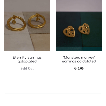
τιμή
was:
είναι:
€53.00.
€45.00.
Eternity earrings
“Monstera monkey”
goldplated
earrings goldplated
Sold Out
€
45.00