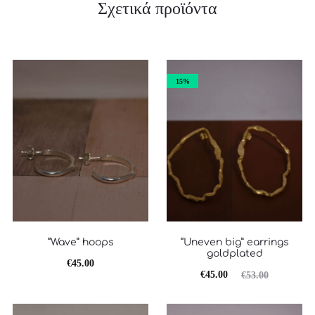
Σχετικά προϊόντα
15%
“Wave” hoops
“Uneven big” earrings
goldplated
€
45.00
Original
Η
€
45.00
€
53.00
τρέχουσα
price