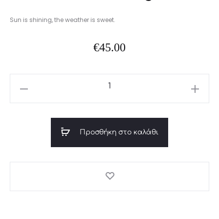
Sun is shining, the weather is sweet.
€
45.00
Sun
earrings
ποσότητα
Προσθήκη στο καλάθι